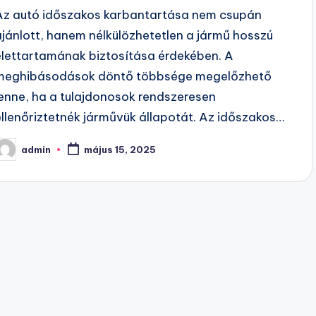
Az autó időszakos karbantartása nem csupán
ajánlott, hanem nélkülözhetetlen a jármű hosszú
élettartamának biztosítása érdekében. A
meghibásodások döntő többsége megelőzhető
lenne, ha a tulajdonosok rendszeresen
ellenőriztetnék járművük állapotát. Az időszakos…
admin
május 15, 2025
osted
y