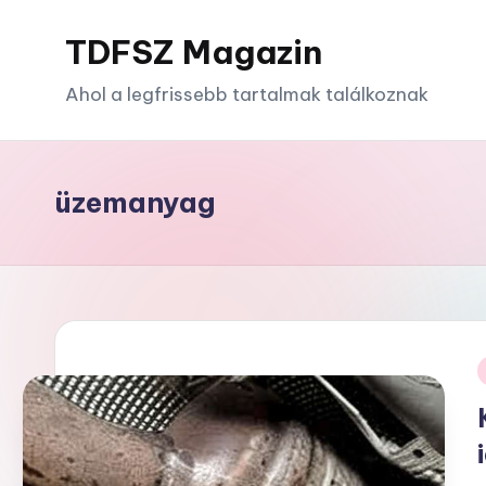
TDFSZ Magazin
Skip
to
Ahol a legfrissebb tartalmak találkoznak
content
üzemanyag
i