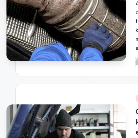
P
b
i