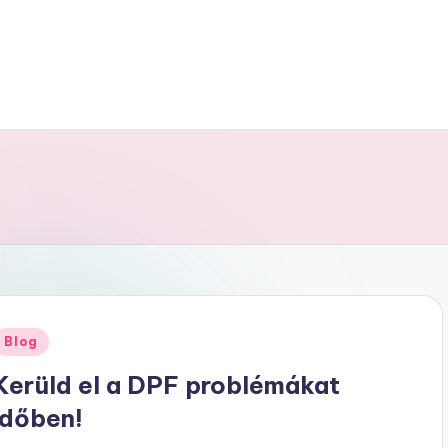
Posted
Blog
n
Kerüld el a DPF problémákat
időben!