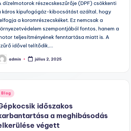
A dízelmotorok részecskeszűrője (DPF) csökkenti
a káros kipufogógáz-kibocsátást azáltal, hogy
felfogja a koromrészecskéket. Ez nemcsak a
környezetvédelem szempontjából fontos, hanem a
motor teljesítményének fenntartása miatt is. A
szűrő idővel telítődik,…
admin
július 2, 2025
osted
y
Posted
Blog
n
Gépkocsik időszakos
karbantartása a meghibásodás
elkerülése végett