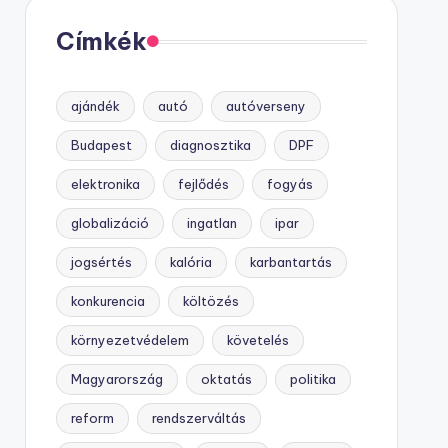
Címkék
ajándék
autó
autóverseny
Budapest
diagnosztika
DPF
elektronika
fejlődés
fogyás
globalizáció
ingatlan
ipar
jogsértés
kalória
karbantartás
konkurencia
költözés
környezetvédelem
követelés
Magyarország
oktatás
politika
reform
rendszerváltás