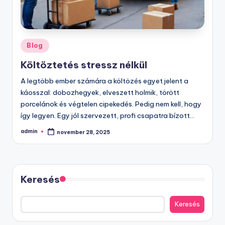
Posted
Blog
in
Költöztetés stressz nélkül
A legtöbb ember számára a költözés egyet jelent a
káosszal: dobozhegyek, elveszett holmik, törött
porcelánok és végtelen cipekedés. Pedig nem kell, hogy
így legyen. Egy jól szervezett, profi csapatra bízott…
admin
november 28, 2025
Posted
by
Keresés
Keresés