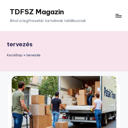
TDFSZ Magazin
Skip
to
Ahol a legfrissebb tartalmak találkoznak
content
tervezés
Kezdőlap
»
tervezés