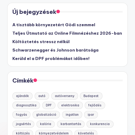
Új bejegyzések
A tisztább környezetért Gödi szemmel
Teljes Útmutató az Online Filmnézéshez 2026-ban
Költöztetés stressz nélkül
Schwarzenegger és Johnson barátsága
Kerüld el a DPF problémákat időben!
Címkék
ajándék
autó
autóverseny
Budapest
diagnosztika
DPF
elektronika
fejlődés
fogyás
globalizáció
ingatlan
ipar
jogsértés
kalória
karbantartás
konkurencia
költözés
környezetvédelem
követelés