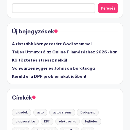
Keresés
Új bejegyzések
A tisztább környezetért Gödi szemmel
Teljes Útmutató az Online Filmnézéshez 2026-ban
Költöztetés stressz nélkül
Schwarzenegger és Johnson barátsága
Kerüld el a DPF problémákat időben!
Címkék
ajándék
autó
autóverseny
Budapest
diagnosztika
DPF
elektronika
fejlődés