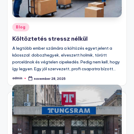
Posted
Blog
in
Költöztetés stressz nélkül
A legtöbb ember számára a költözés egyet jelent a
káosszal: dobozhegyek, elveszett holmik, törött
porcelánok és végtelen cipekedés. Pedig nem kell, hogy
így legyen. Egy jól szervezett, profi csapatra bízott…
admin
november 28, 2025
Posted
by