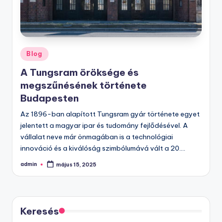
Posted
Blog
in
A Tungsram öröksége és
megszűnésének története
Budapesten
Az 1896-ban alapított Tungsram gyár története egyet
jelentett a magyar ipar és tudomány fejlődésével. A
vállalat neve már önmagában is a technológiai
innováció és a kiválóság szimbólumává vált a 20.…
admin
május 15, 2025
Posted
by
Keresés