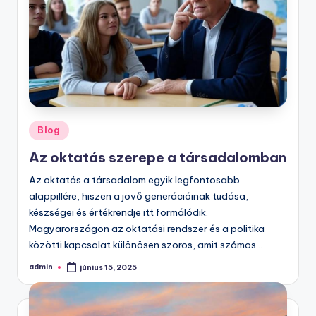
Posted
Blog
in
Az oktatás szerepe a társadalomban
Az oktatás a társadalom egyik legfontosabb
alappillére, hiszen a jövő generációinak tudása,
készségei és értékrendje itt formálódik.
Magyarországon az oktatási rendszer és a politika
közötti kapcsolat különösen szoros, amit számos…
admin
június 15, 2025
Posted
by