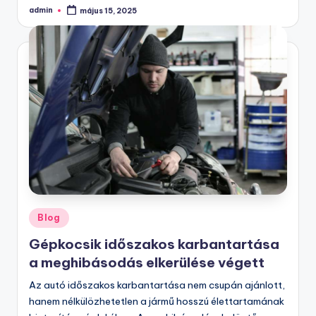
admin
május 15, 2025
Posted
by
Posted
Blog
in
Gépkocsik időszakos karbantartása
a meghibásodás elkerülése végett
Az autó időszakos karbantartása nem csupán ajánlott,
hanem nélkülözhetetlen a jármű hosszú élettartamának