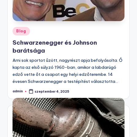
Posted
Blog
in
Schwarzenegger és Johnson
barátsága
Arni sok sportot űzött, nagyrészt apja befolyásolta. Ő
kapta az első súlyzó 1960-ban, amikor a labdarúgó
edző vette őt a csapat egy helyi edzőterembe. 14
évesen Schwarzenegger a testépítést választotta…
admin
szeptember 4, 2025
Posted
by