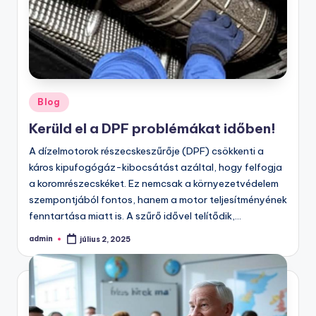
Posted
Blog
in
Kerüld el a DPF problémákat időben!
A dízelmotorok részecskeszűrője (DPF) csökkenti a
káros kipufogógáz-kibocsátást azáltal, hogy felfogja
a koromrészecskéket. Ez nemcsak a környezetvédelem
szempontjából fontos, hanem a motor teljesítményének
fenntartása miatt is. A szűrő idővel telítődik,…
admin
július 2, 2025
Posted
by