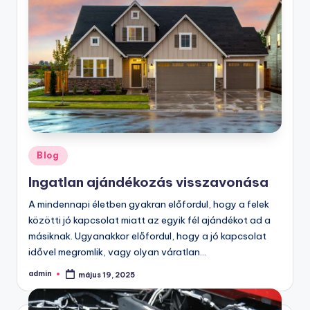
Posted
Blog
in
Ingatlan ajándékozás visszavonása
A mindennapi életben gyakran előfordul, hogy a felek
közötti jó kapcsolat miatt az egyik fél ajándékot ad a
másiknak. Ugyanakkor előfordul, hogy a jó kapcsolat
idővel megromlik, vagy olyan váratlan…
admin
május 19, 2025
Posted
by