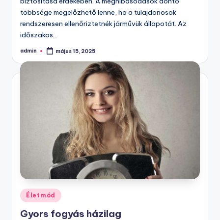
biztosítása érdekében. A meghibásodások döntő
többsége megelőzhető lenne, ha a tulajdonosok
rendszeresen ellenőriztetnék járművük állapotát. Az
időszakos…
admin
május 15, 2025
Posted
by
Posted
Életmód
in
Gyors fogyás házilag