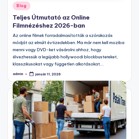
Posted
Blog
in
Teljes Útmutató az Online
Filmnézéshez 2026-ban
Az online filmek forradalmasították a szórakozás
módját az elmúlt évtizedekben. Ma már nem kell moziba
menni vagy DVD-ket vásárolni ahhoz, hogy
élvezhessük a legújabb hollywoodi blockbustereket,
klasszikusokat vagy független alkotásokat.…
admin
január 11, 2026
Posted
by