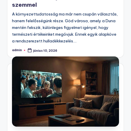
szemmel
A környezettudatosság ma már nem csupán választás,
hanem felelősségünk része. Göd városa, amely a Duna
mentén fekszik, különleges figyelmet igényel, hogy
természeti értékeinket megóvjuk. Ennek egyik alapköve
a rendszerezett hulladékkezelés.…
admin
június 10, 2026
Posted
by