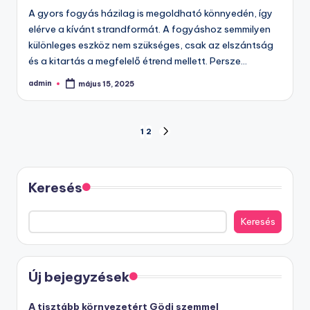
A gyors fogyás házilag is megoldható könnyedén, így
elérve a kívánt strandformát. A fogyáshoz semmilyen
különleges eszköz nem szükséges, csak az elszántság
és a kitartás a megfelelő étrend mellett. Persze…
admin
május 15, 2025
Posted
by
Bejegyzések
1
2
NEXT
PAGE
lapozása
Keresés
Keresés
Új bejegyzések
A tisztább környezetért Gödi szemmel