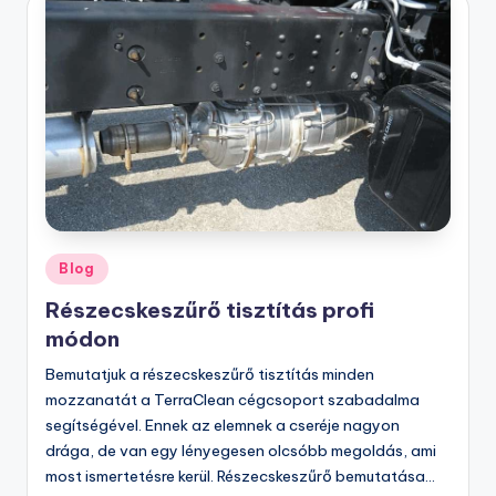
Posted
Blog
in
Részecskeszűrő tisztítás profi
módon
Bemutatjuk a részecskeszűrő tisztítás minden
mozzanatát a TerraClean cégcsoport szabadalma
segítségével. Ennek az elemnek a cseréje nagyon
drága, de van egy lényegesen olcsóbb megoldás, ami
most ismertetésre kerül. Részecskeszűrő bemutatása…