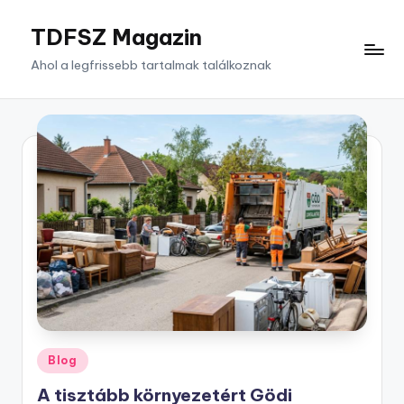
TDFSZ Magazin
Skip
to
Ahol a legfrissebb tartalmak találkoznak
content
Posted
Blog
in
A tisztább környezetért Gödi