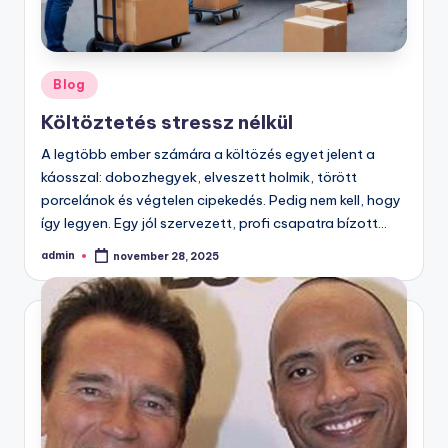
Posted
Blog
in
Költöztetés stressz nélkül
A legtöbb ember számára a költözés egyet jelent a
káosszal: dobozhegyek, elveszett holmik, törött
porcelánok és végtelen cipekedés. Pedig nem kell, hogy
így legyen. Egy jól szervezett, profi csapatra bízott…
admin
november 28, 2025
Posted
by