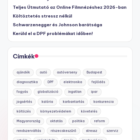
Teljes Útmutató az Online Filmnézéshez 2026-ban
Költöztetés stressz nélkül
Schwarzenegger és Johnson barátsága
Kerüld el a DPF problémákat időben!
Címkék
ajándék
autó
autóverseny
Budapest
diagnosztika
DPF
elektronika
fejlődés
fogyás
globalizáció
ingatlan
ipar
jogsértés
kalória
karbantartás
konkurencia
költözés
környezetvédelem
követelés
Magyarország
oktatás
politika
reform
rendszerváltás
részecskeszűrő
stressz
szerviz